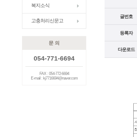
복지소식
글번호
고충처리신문고
등록자
문 의
다운로드
054-771-6694
FAX : 054-772-6694
E-mail : kj7716694@naver.com