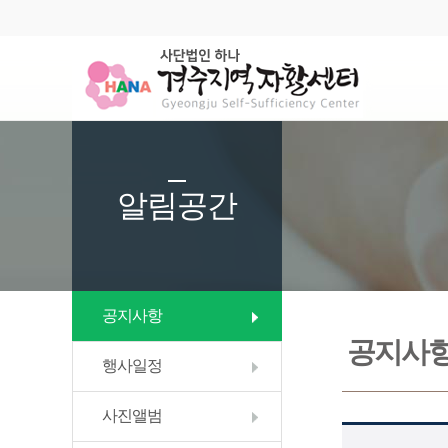
알림공간
공지사항
공지사
행사일정
사진앨범