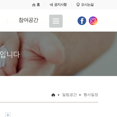
홈
공지사항
오시는길
참여공간
알림공간
행사일정
월