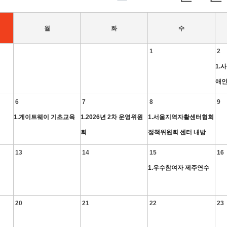
월
화
수
1
2
1.
애인
6
7
8
9
1.게이트웨이 기초교육
1.2026년 2차 운영위원
1.서울지역자활센터협회
회
정책위원회 센터 내방
13
14
15
16
1.우수참여자 제주연수
20
21
22
23