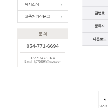
복지소식
글번호
고충처리신문고
등록자
문 의
다운로드
054-771-6694
FAX : 054-772-6694
E-mail : kj7716694@naver.com