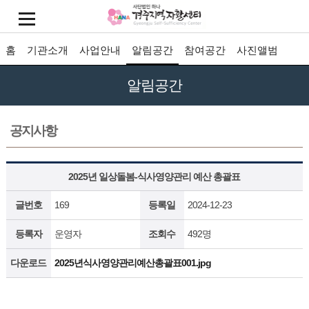
홈
기관소개
사업안내
알림공간
참여공간
사진앨범
알림공간
공지사항
2025년 일상돌봄-식사영양관리 예산 총괄표
글번호
169
등록일
2024-12-23
등록자
운영자
조회수
492명
다운로드
2025년식사영양관리예산총괄표001.jpg