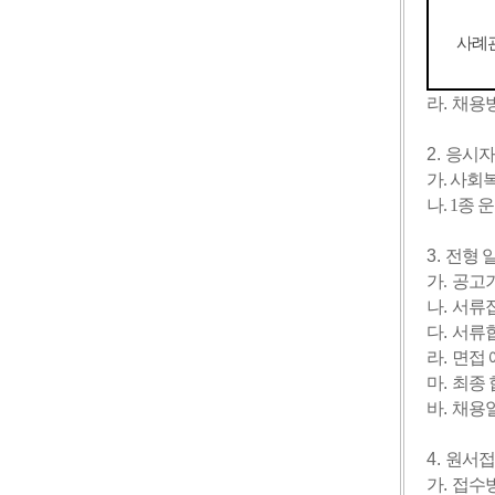
사례
라
.
채용
2.
응시자
가. 사회
나. 1종
3.
전형 
가
.
공고
나
.
서류
다
.
서류
라
.
면접 
마
.
최종 
바
.
채용일
4.
원서접
가
.
접수