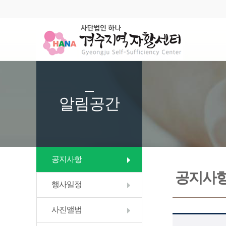
알림공간
공지사항
공지사
행사일정
사진앨범