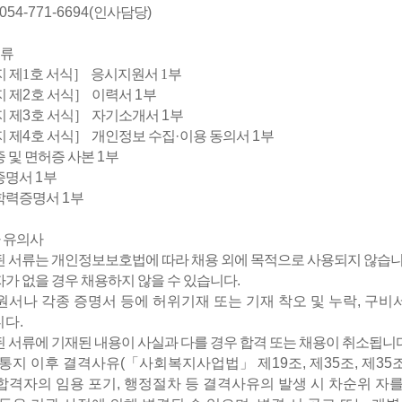
 054-771-6694(
인사담당
)
류
지 제
1
호 서식
］
응시지원서
1
부
지 제
2
호 서식
］
이력서
1
부
지 제
3
호 서식
］
자기소개서
1
부
지 제
4
호 서식
］
개인정보 수집
·
이용 동의서
1
부
 및 면허증 사본
1
부
증명서
1
부
학력증명서
1
부
 유의사
 서류는 개인정보보호법에 따라 채용 외에 목적으로 사용되지 않습
가 없을 경우 채용하지 않을 수 있습니다
.
원서나 각종 증명서 등에 허위기재 또는 기재 착오 및 누락
,
구비
니다
.
 서류에 기재된 내용이 사실과 다를 경우 합격 또는 채용이 취소됩니
 통지 이후 결격사유
(
「
사회복지사업법
」
제
19
조
,
제
35
조
,
제
35
합격자의 임용 포기
,
행정절차 등 결격사유의 발생 시 차순위 자