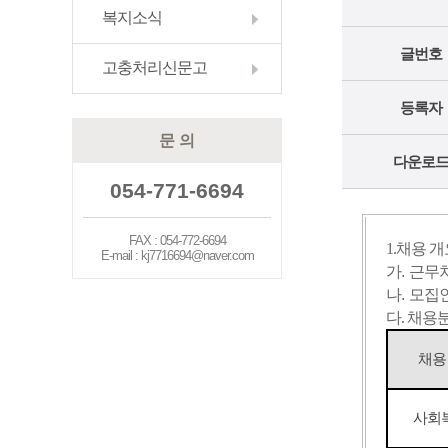
복지소식
글번호
고충처리신문고
등록자
문 의
다운로
054-771-6694
FAX : 054-772-6694
1.채용 
E-mail : kj7716694@naver.com
가
.
근무
나
.
모집
다. 채용
채용
사회