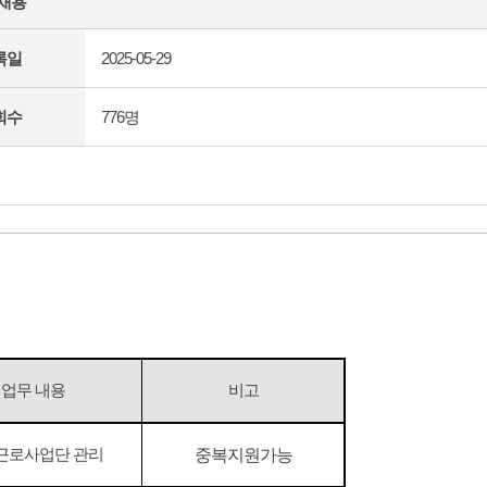
채용
록일
2025-05-29
회수
776명
업무 내용
비고
근로사업단 관리
중복지원가능