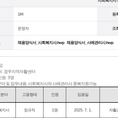
사회복지사 
184
등
운영자
조
드
채용양식서_사회복지사.hwp
채용양식서_사례관리사.hwp
개요
처
:
경주지역자활센터
인원
: 3
명
분야 및 업무내용: 사회복지사와 사례관리사 중복지원가능
 분야
고용형태
인원
임용일
복지사
정규직
1
명
2025. 7. 1.
자활