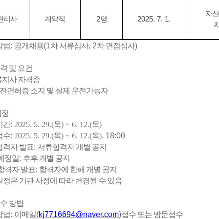
자산
관리사
계약직
2
명
2025. 7. 1.
방법
:
공개채용
(1
차 서류심사
, 2
차 면접심사
)
격 및 요건
복지사 자격증
 운전면허증 소지 및 실제 운전가능자
일정
기간
: 2025. 5. 29.(
목
) ~ 6. 12.(
목
)
접수
:
2025. 5. 29.(
목
) ~ 6. 12.(
목
)
, 18:00
합격자 발표
:
서류합격자 개별 공지
예정일
:
추후 개별 공지
합격자 발표
:
합격자에 한해 개별 공지
정은 기관 사정에 따라 변경될 수 있음
수 방법
방법
:
이메일
(
kj7716694@naver.com
)
접수 또는 방문접수