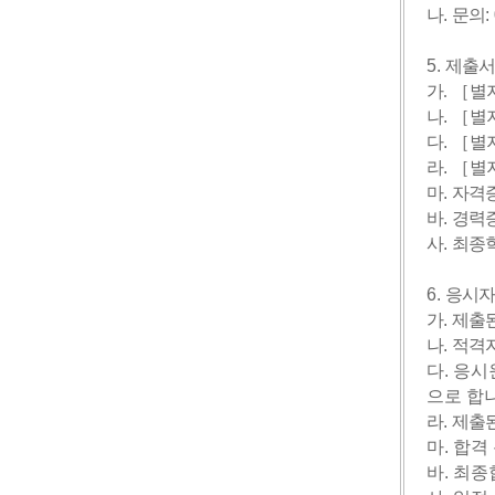
나
.
문의
:
5.
제출서
가
.
［
별
나
.
［
별
다
.
［
별
라
.
［
별
마
.
자격증
바
.
경력
사
.
최종
6.
응시자
가
.
제출된
나
.
적격자
다
.
응시
으로 합
라
.
제출된
마
.
합격
바
.
최종