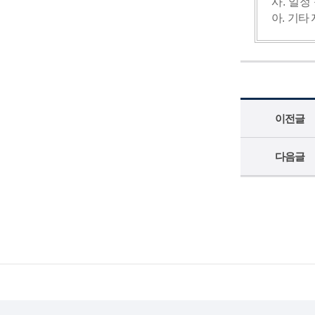
사
.
일정 
아
.
기타 
이전글
다음글