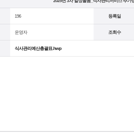
2025년 3차 일상돌봄_식사관리서비스 추
196
등록일
운영자
조회수
식사관리예산총괄표.hwp