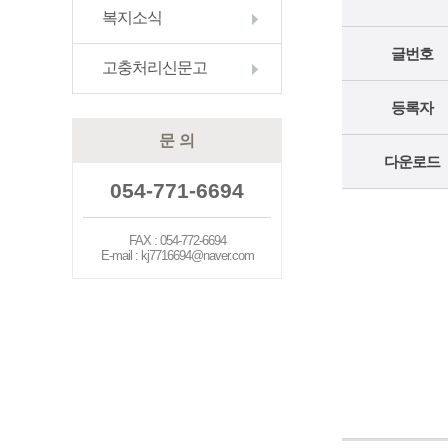
복지소식
글번호
고충처리신문고
등록자
문 의
다운로드
054-771-6694
FAX : 054-772-6694
E-mail : kj7716694@naver.com