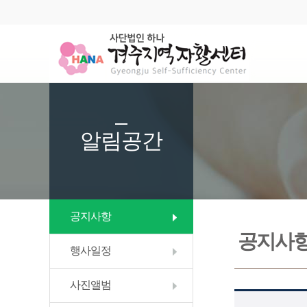
알림공간
공지사항
공지사
행사일정
사진앨범