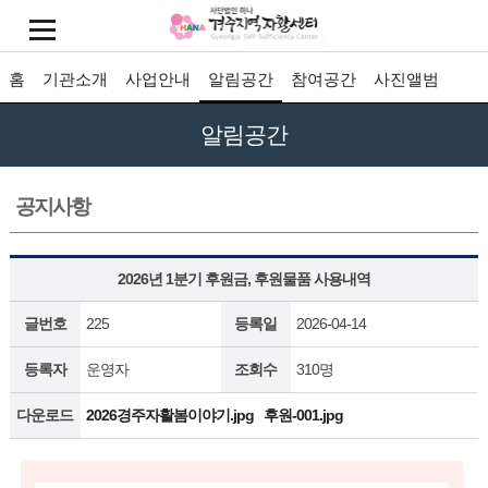
홈
기관소개
사업안내
알림공간
참여공간
사진앨범
알림공간
공지사항
2026년 1분기 후원금, 후원물품 사용내역
글번호
225
등록일
2026-04-14
등록자
운영자
조회수
310명
다운로드
2026경주자활봄이야기.jpg
후원-001.jpg